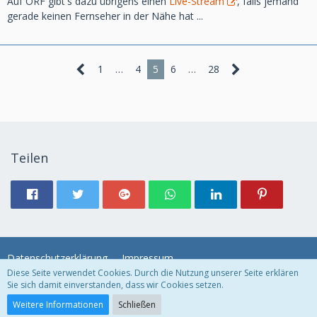
Auf ORF gibt's dazu übrigens einen
Live-Stream
, falls jemand
gerade keinen Fernseher in der Nähe hat ...
1
…
4
5
6
…
28
Teilen
Datenschutzerklärung
Impressum
Diese Seite verwendet Cookies. Durch die Nutzung unserer Seite erklären
Sie sich damit einverstanden, dass wir Cookies setzen.
Community-Software:
WoltLab Suite™ 3.0.24
Weitere Informationen
Schließen