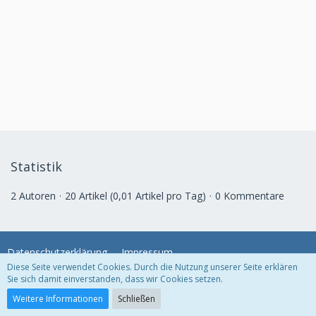
Statistik
2 Autoren
20 Artikel (0,01 Artikel pro Tag)
0 Kommentare
Datenschutzerklärung
Impressum
Diese Seite verwendet Cookies. Durch die Nutzung unserer Seite erklären
Sie sich damit einverstanden, dass wir Cookies setzen.
Community-Software:
WoltLab Suite™ 3.0.24
Weitere Informationen
Schließen