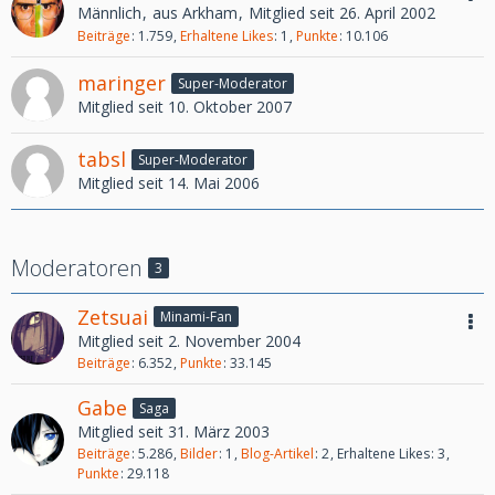
Männlich
aus Arkham
Mitglied seit 26. April 2002
Beiträge
1.759
Erhaltene Likes
1
Punkte
10.106
maringer
Super-Moderator
Mitglied seit 10. Oktober 2007
tabsl
Super-Moderator
Mitglied seit 14. Mai 2006
Moderatoren
3
Zetsuai
Minami-Fan
Mitglied seit 2. November 2004
Beiträge
6.352
Punkte
33.145
Gabe
Saga
Mitglied seit 31. März 2003
Beiträge
5.286
Bilder
1
Blog-Artikel
2
Erhaltene Likes
3
Punkte
29.118